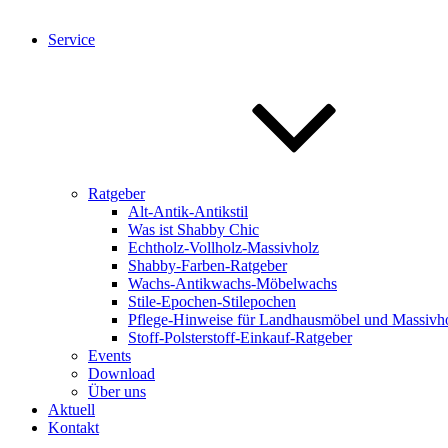
Service
Ratgeber
Alt-Antik-Antikstil
Was ist Shabby Chic
Echtholz-Vollholz-Massivholz
Shabby-Farben-Ratgeber
Wachs-Antikwachs-Möbelwachs
Stile-Epochen-Stilepochen
Pflege-Hinweise für Landhausmöbel und Massivh
Stoff-Polsterstoff-Einkauf-Ratgeber
Events
Download
Über uns
Aktuell
Kontakt