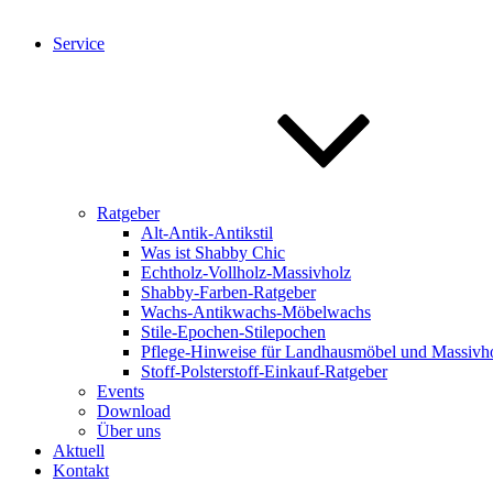
Service
Ratgeber
Alt-Antik-Antikstil
Was ist Shabby Chic
Echtholz-Vollholz-Massivholz
Shabby-Farben-Ratgeber
Wachs-Antikwachs-Möbelwachs
Stile-Epochen-Stilepochen
Pflege-Hinweise für Landhausmöbel und Massivh
Stoff-Polsterstoff-Einkauf-Ratgeber
Events
Download
Über uns
Aktuell
Kontakt